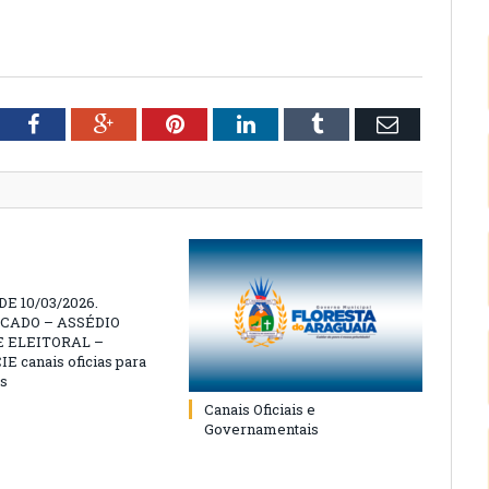
tter
Facebook
Google+
Pinterest
LinkedIn
Tumblr
Email
E 10/03/2026.
CADO – ASSÉDIO
 ELEITORAL –
 canais oficias para
s
Canais Oficiais e
Governamentais