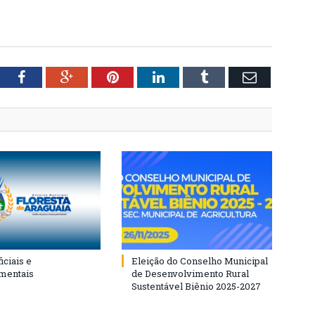
tter
Facebook
Google+
Pinterest
LinkedIn
Tumblr
Email
iciais e
Eleição do Conselho Municipal
mentais
de Desenvolvimento Rural
Sustentável Biênio 2025-2027