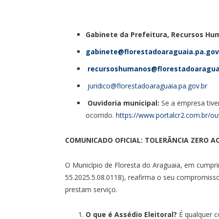
Gabinete da Prefeitura, Recursos Hum
gabinete@florestadoaraguaia.pa.gov
recursoshumanos@florestadoaraguai
juridico@florestadoaraguaia.pa.gov.br
Ouvidoria municipal:
Se a empresa tiver
ocorrido.
https://www.portalcr2.com.br/ou
COMUNICADO OFICIAL: TOLERÂNCIA ZERO AO
O Município de Floresta do Araguaia, em cumpri
55.2025.5.08.0118), reafirma o seu compromisso 
prestam serviço.
O que é Assédio Eleitoral?
É qualquer co