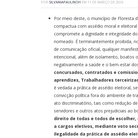
POR
SILVANIAPAULINOH
EM
11 DE MARÇO DE 2026
Por meio deste, o município de Floresta 
compactua com assédio moral e eleitoral 
compromete a dignidade e integridade do 
nomeado. É terminantemente proibida, nos
de comunicação oficial, qualquer manifes
intencional, além de isolamento, boatos
negativamente a saúde e o bem-estar dos
concursados, contratados e comissio
aprendizes, Trabalhadores terceiriza
é vedada a prática de assédio eleitoral, 
convicção política fora do ambiente de t
ato discriminatório, tais como redução d
servidores e outros atos prejudiciais ao
direito de todas e todos de escolher,
a cargos eletivos, mediante voto sec
ilegalidade da prática de assédio ele