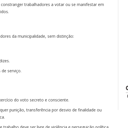
ou constranger trabalhadores a votar ou se manifestar em
idos.
dores da municipalidade, sem distinção:
dizes.
 de serviço.
xercício do voto secreto e consciente.
quer punição, transferência por desvio de finalidade ou
ca.
trabalho deve ser livre de violência e perseguição política.