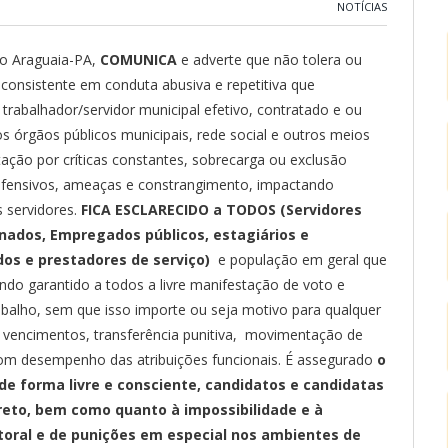
NOTÍCIAS
do Araguaia-PA,
COMUNICA
e adverte que não tolera ou
consistente em conduta abusiva e repetitiva que
trabalhador/servidor municipal efetivo, contratado e ou
 órgãos públicos municipais, rede social e outros meios
tação por críticas constantes, sobrecarga ou exclusão
 ofensivos, ameaças e constrangimento, impactando
 servidores.
FICA ESCLARECIDO a TODOS (
Servidores
nados, Empregados públicos, estagiários e
dos e prestadores de serviço)
e população em geral que
sendo garantido a todos a livre manifestação de voto e
rabalho, sem que isso importe ou seja motivo para qualquer
e vencimentos, transferência punitiva, movimentação de
 bom desempenho das atribuições funcionais. É assegurado
o
 de forma livre e consciente, candidatos e candidatas
reto, bem como quanto à impossibilidade e à
itoral e de punições em especial nos ambientes de