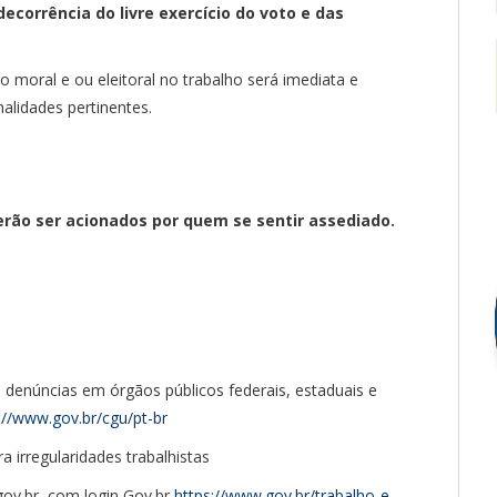
decorrência do livre exercício do voto e das
 moral e ou eleitoral no trabalho será imediata e
alidades pertinentes.
rão ser acionados por quem se sentir assediado.
 denúncias em órgãos públicos federais, estaduais e
://www.gov.br/cgu/pt-br
a irregularidades trabalhistas
.gov.br, com login Gov.br
https://www.gov.br/trabalho-e-