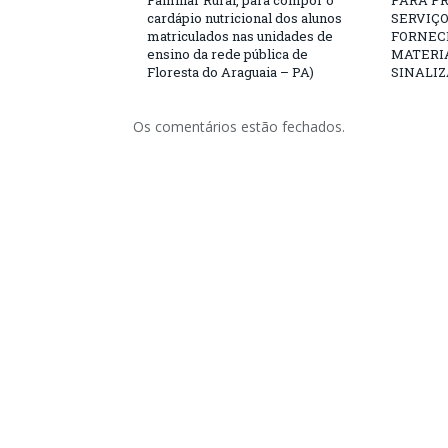
Familiar Rural, para compor o
PARA P
cardápio nutricional dos alunos
SERVIÇO
matriculados nas unidades de
FORNEC
ensino da rede pública de
MATERIA
Floresta do Araguaia – PA)
SINALIZ
Os comentários estão fechados.