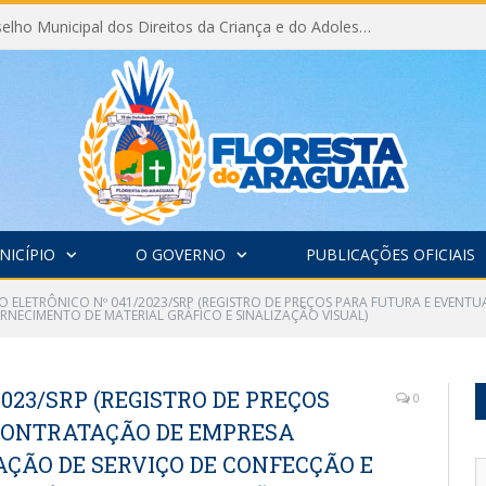
Eleição do Conselho Municipal dos Direitos da Criança e do Adolescente CMDCA 2026
NICÍPIO
O GOVERNO
PUBLICAÇÕES OFICIAIS
O ELETRÔNICO Nº 041/2023/SRP (REGISTRO DE PREÇOS PARA FUTURA E EVENT
RNECIMENTO DE MATERIAL GRÁFICO E SINALIZAÇÃO VISUAL)
023/SRP (REGISTRO DE PREÇOS
0
CONTRATAÇÃO DE EMPRESA
ÇÃO DE SERVIÇO DE CONFECÇÃO E