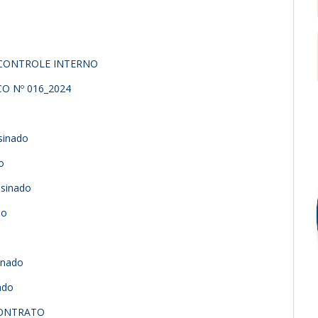
 CONTROLE INTERNO
O Nº 016_2024
inado
o
sinado
do
inado
ado
CONTRATO