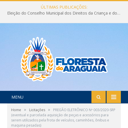
ÚLTIMAS PUBLICAÇÕES:
Eleição do Conselho Municipal dos Direitos da Criança e do Adolescente CMDCA 2026
MENU
»
»
Home
Licitações
PREGÃO ELETRÔNICO Nº 003/2020-SRP
(eventual e parcelada aquisição de peças e acessórios para
serem utilizados pela frota de veículos, caminhões, ônibus e
maquina pesadas)