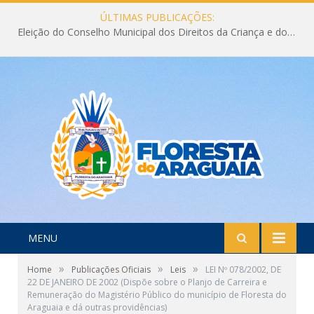
ÚLTIMAS PUBLICAÇÕES:
Eleição do Conselho Municipal dos Direitos da Criança e do Adolescente CMDCA 2026
MENU
»
»
»
Home
Publicações Oficiais
Leis
LEI Nº 078/2002, DE
22 DE JANEIRO DE 2002 (Dispõe sobre o Planjo de Carreira e
Remuneração do Magistério Público do município de Floresta do
Araguaia e dá outras providências)