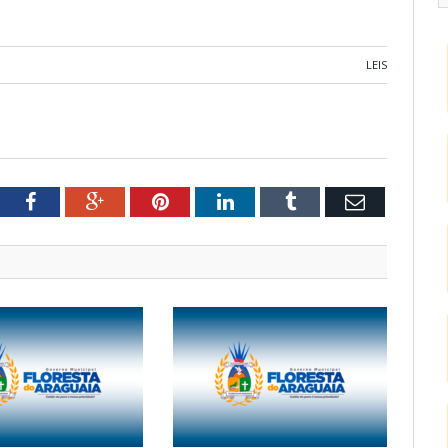
LEIS
tter
Facebook
Google+
Pinterest
LinkedIn
Tumblr
Email