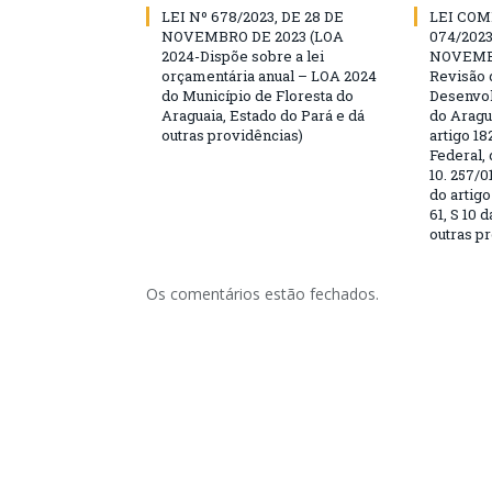
LEI Nº 678/2023, DE 28 DE
LEI CO
NOVEMBRO DE 2023 (LOA
074/2023
2024-Dispõe sobre a lei
NOVEMBR
orçamentária anual – LOA 2024
Revisão 
do Município de Floresta do
Desenvol
Araguaia, Estado do Pará e dá
do Aragu
outras providências)
artigo 18
Federal, 
10. 257/0
do artigo
61, S 10 
outras p
Os comentários estão fechados.