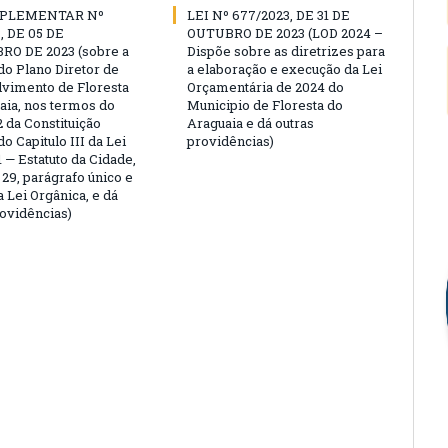
MPLEMENTAR Nº
LEI Nº 677/2023, DE 31 DE
, DE 05 DE
OUTUBRO DE 2023 (LOD 2024 –
O DE 2023 (sobre a
Dispõe sobre as diretrizes para
do Plano Diretor de
a elaboração e execução da Lei
vimento de Floresta
Orçamentária de 2024 do
aia, nos termos do
Municipio de Floresta do
2 da Constituição
Araguaia e dá outras
do Capitulo III da Lei
providências)
1 — Estatuto da Cidade,
 29, parágrafo único e
da Lei Orgânica, e dá
rovidências)