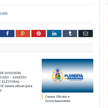
icada
tter
Facebook
Google+
Pinterest
LinkedIn
Tumblr
Email
E 10/03/2026.
CADO – ASSÉDIO
 ELEITORAL –
 canais oficias para
s
Canais Oficiais e
Governamentais