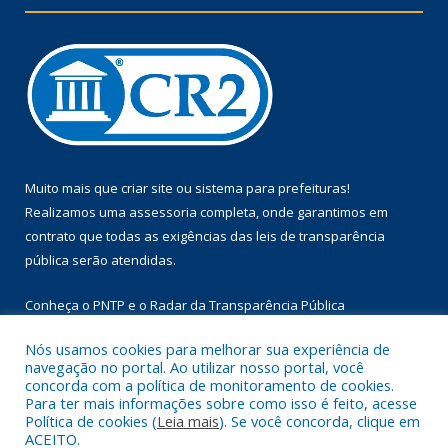
Muito mais que
criar site
ou
sistema para prefeituras
!
Realizamos uma
assessoria
completa, onde garantimos em
contrato que todas as exigências das
leis de transparência
pública
serão atendidas.
Conheça o
PNTP
e o
Radar da Transparência Pública
Nós usamos cookies para melhorar sua experiência de
navegação no portal. Ao utilizar nosso portal, você
concorda com a política de monitoramento de cookies.
Para ter mais informações sobre como isso é feito, acesse
Todos os direitos reservados a Prefeitura Municipal de Floresta
Política de cookies (
Leia mais
). Se você concorda, clique em
do Araguaia.
ACEITO.