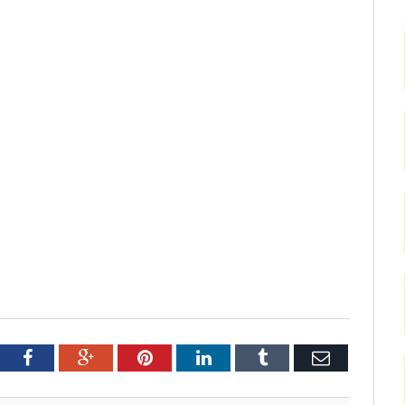
tter
Facebook
Google+
Pinterest
LinkedIn
Tumblr
Email