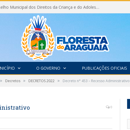
Eleição do Conselho Municipal dos Direitos da Criança e do Adolescente CMDCA 2026
NICÍPIO
O GOVERNO
PUBLICAÇÕES OFICIAIS
»
»
»
Decretos
DECRETOS 2022
Decreto n° 453 – Recesso Administrativo
inistrativo
0