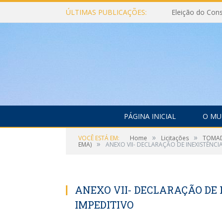
ÚLTIMAS PUBLICAÇÕES:
PÁGINA INICIAL
O MU
»
»
VOCÊ ESTÁ EM:
Home
Licitações
TOMADA
»
EMA)
ANEXO VII- DECLARAÇÃO DE INEXISTÊNCI
ANEXO VII- DECLARAÇÃO DE 
IMPEDITIVO