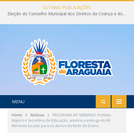
ÚLTIMAS PUBLICAÇÕES:
Eleição do Conselho Municipal dos Direitos da Criança e do Adolescente CMDCA 2026
MENU
»
»
Home
Notícias
PROGRAMA KIT MERENDA: Prefeita
Majorri e Secretária de Educação, anuncia a entrega do Kit
Merenda Escolar para os alunos da Rede de Ensino.