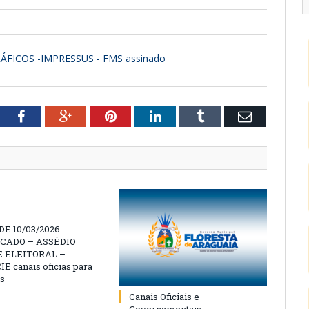
ÁFICOS -IMPRESSUS - FMS assinado
tter
Facebook
Google+
Pinterest
LinkedIn
Tumblr
Email
E 10/03/2026.
CADO – ASSÉDIO
 ELEITORAL –
 canais oficias para
s
Canais Oficiais e