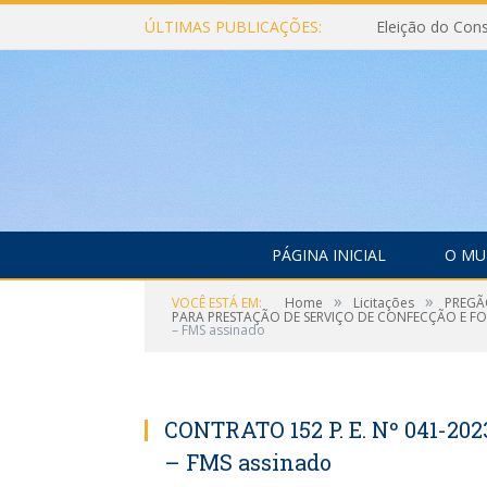
ÚLTIMAS PUBLICAÇÕES:
PÁGINA INICIAL
O MU
»
»
VOCÊ ESTÁ EM:
Home
Licitações
PREGÃ
PARA PRESTAÇÃO DE SERVIÇO DE CONFECÇÃO E FO
– FMS assinado
CONTRATO 152 P. E. Nº 041-2
– FMS assinado