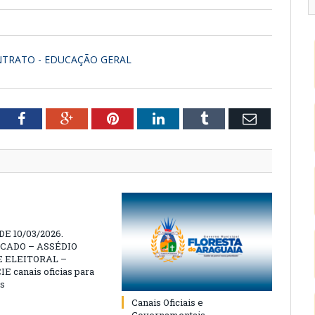
NTRATO - EDUCAÇÃO GERAL
tter
Facebook
Google+
Pinterest
LinkedIn
Tumblr
Email
E 10/03/2026.
CADO – ASSÉDIO
 ELEITORAL –
 canais oficias para
s
Canais Oficiais e