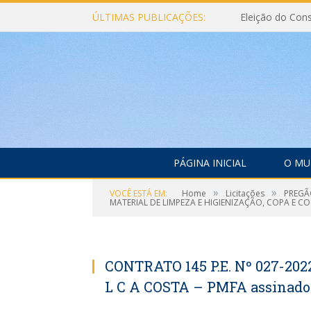
ÚLTIMAS PUBLICAÇÕES:
PÁGINA INICIAL
O MU
»
»
VOCÊ ESTÁ EM:
Home
Licitações
PREGÃ
MATERIAL DE LIMPEZA E HIGIENIZAÇÃO, COPA E C
CONTRATO 145 P.E. Nº 027-2
L C A COSTA – PMFA assinado