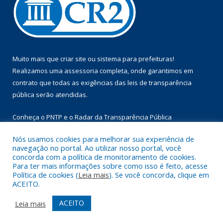
Muito mais que
criar site
ou
sistema para prefeituras
!
Realizamos uma
assessoria
completa, onde garantimos em
contrato que todas as exigências das
leis de transparência
pública
serão atendidas.
Conheça o
PNTP
e o
Radar da Transparência Pública
Nós usamos cookies para melhorar sua experiência de
navegação no portal. Ao utilizar nosso portal, você
concorda com a política de monitoramento de cookies.
Para ter mais informações sobre como isso é feito, acesse
Todos os direitos reservados a Prefeitura Municipal de Floresta
Política de cookies (
Leia mais
). Se você concorda, clique em
do Araguaia.
ACEITO.
Mapa do Site
Acessar Área Administrativa
ACEITO
Leia mais
Acessar Webmail