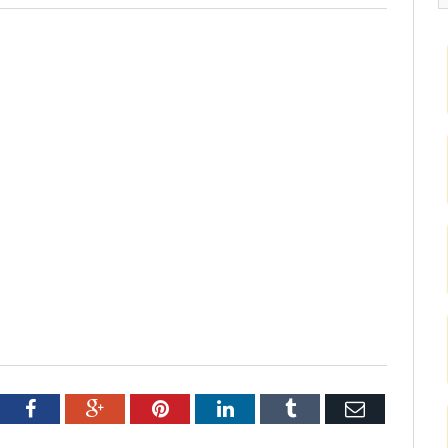
tter
Facebook
Google+
Pinterest
LinkedIn
Tumblr
Email