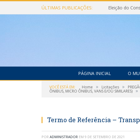
ÚLTIMAS PUBLICAÇÕES:
PÁGINA INICIAL
O MU
»
»
VOCÊ ESTÁ EM:
Home
Licitações
PREGÃ
»
ÔNIBUS, MICRO ÔNIBUS, VANS E/OU SIMILARES)
Termo de Referência – Transpo
POR
ADMINISTRADOR
EM
9 DE SETEMBRO DE 2021