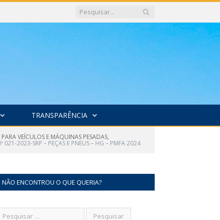
TRANSPARÊNCIA
S PARA VEÍCULOS E MÁQUINAS PESADAS,
º 021-2023-SRP – PEÇAS E PNEUS – HG – PMFA 2024
NÃO ENCONTROU O QUE QUERIA?