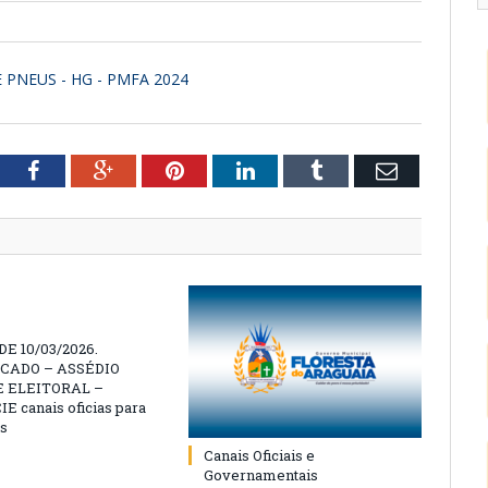
E PNEUS - HG - PMFA 2024
tter
Facebook
Google+
Pinterest
LinkedIn
Tumblr
Email
E 10/03/2026.
CADO – ASSÉDIO
 ELEITORAL –
 canais oficias para
s
Canais Oficiais e
Governamentais