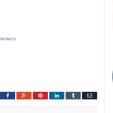
CONTRATO
tter
Facebook
Google+
Pinterest
LinkedIn
Tumblr
Email