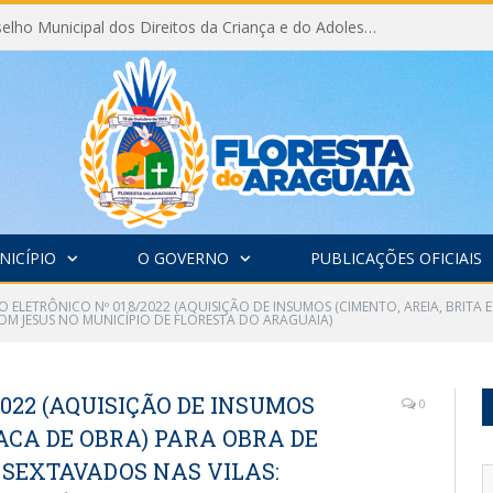
Eleição do Conselho Municipal dos Direitos da Criança e do Adolescente CMDCA 2026
NICÍPIO
O GOVERNO
PUBLICAÇÕES OFICIAIS
O ELETRÔNICO Nº 018/2022 (AQUISIÇÃO DE INSUMOS (CIMENTO, AREIA, BRITA
BOM JESUS NO MUNICÍPIO DE FLORESTA DO ARAGUAIA)
2022 (AQUISIÇÃO DE INSUMOS
0
LACA DE OBRA) PARA OBRA DE
SEXTAVADOS NAS VILAS: