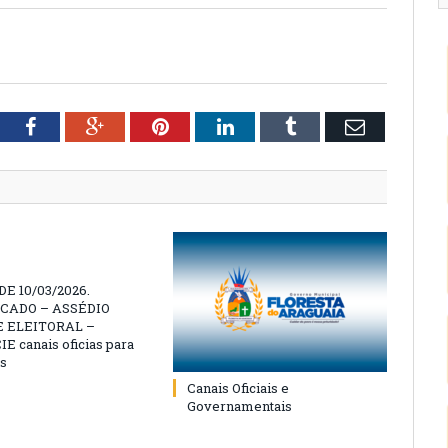
tter
Facebook
Google+
Pinterest
LinkedIn
Tumblr
Email
E 10/03/2026.
CADO – ASSÉDIO
 ELEITORAL –
 canais oficias para
s
Canais Oficiais e
Governamentais