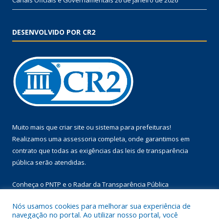
DESENVOLVIDO POR CR2
Muito mais que
criar site
ou
sistema para prefeituras
!
Realizamos uma
assessoria
completa, onde garantimos em
contrato que todas as exigências das
leis de transparência
pública
serão atendidas.
Conheça o
PNTP
e o
Radar da Transparência Pública
Nós usamos cookies para melhorar sua experiência de
navegação no portal. Ao utilizar nosso portal, você