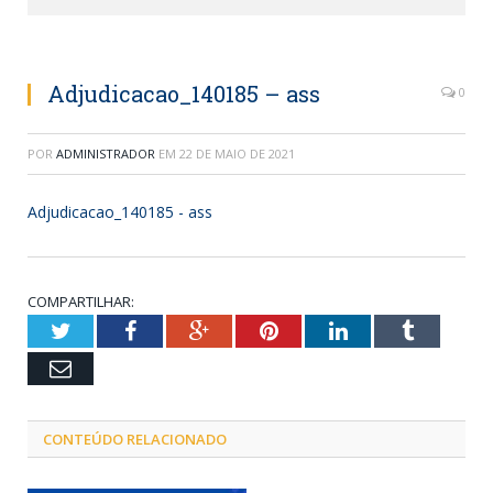
Adjudicacao_140185 – ass
0
POR
ADMINISTRADOR
EM
22 DE MAIO DE 2021
Adjudicacao_140185 - ass
COMPARTILHAR:
Twitter
Facebook
Google+
Pinterest
LinkedIn
Tumblr
Email
CONTEÚDO RELACIONADO