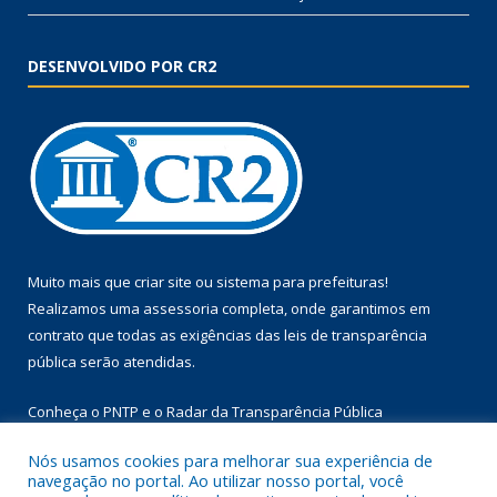
DESENVOLVIDO POR CR2
Muito mais que
criar site
ou
sistema para prefeituras
!
Realizamos uma
assessoria
completa, onde garantimos em
contrato que todas as exigências das
leis de transparência
pública
serão atendidas.
Conheça o
PNTP
e o
Radar da Transparência Pública
Nós usamos cookies para melhorar sua experiência de
navegação no portal. Ao utilizar nosso portal, você