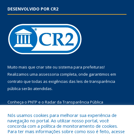
DESENVOLVIDO POR CR2
Muito mais que
criar site
ou
sistema para prefeituras
!
Realizamos uma
assessoria
completa, onde garantimos em
contrato que todas as exigências das
leis de transparência
pública
serão atendidas.
Conheça o
PNTP
e o
Radar da Transparência Pública
Nós usamos cookies para melhorar sua experiência de
navegação no portal. Ao utilizar nosso portal, você
concorda com a política de monitoramento de cookies.
Para ter mais informações sobre como isso é feito, acesse
Todos os direitos reservados a Prefeitura Municipal de Floresta