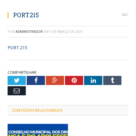
PORT.215
0
POR
ADMINISTRADOR
EM
9 DE MARÇO DE 2021
PORT.215
COMPARTILHAR:
Twitter
Facebook
Google+
Pinterest
LinkedIn
Tumblr
Email
CONTEÚDO RELACIONADO