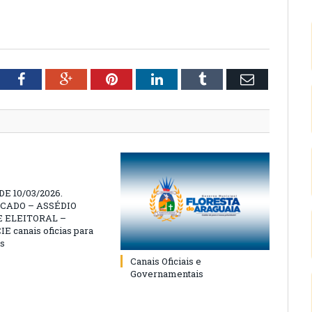
tter
Facebook
Google+
Pinterest
LinkedIn
Tumblr
Email
E 10/03/2026.
CADO – ASSÉDIO
 ELEITORAL –
 canais oficias para
s
Canais Oficiais e
Governamentais