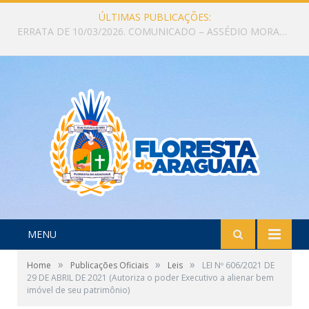
ÚLTIMAS PUBLICAÇÕES:
ERRATA DE 10/03/2026. COMUNICADO – ASSÉDIO MORAL E ELEITORAL – DENUNCIE canais oficias para denúncias
MENU
»
»
»
Home
Publicações Oficiais
Leis
LEI Nº 606/2021 DE
29 DE ABRIL DE 2021 (Autoriza o poder Executivo a alienar bem
imóvel de seu patrimônio)