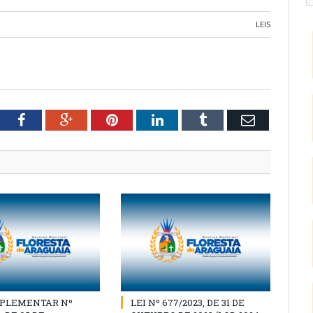
LEIS
tter
Facebook
Google+
Pinterest
LinkedIn
Tumblr
Email
MPLEMENTAR Nº
LEI Nº 677/2023, DE 31 DE