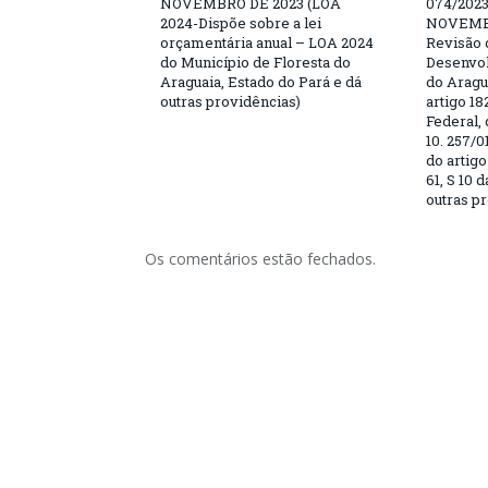
NOVEMBRO DE 2023 (LOA
074/2023
2024-Dispõe sobre a lei
NOVEMBR
orçamentária anual – LOA 2024
Revisão 
do Município de Floresta do
Desenvol
Araguaia, Estado do Pará e dá
do Aragu
outras providências)
artigo 18
Federal, 
10. 257/0
do artigo
61, S 10 
outras p
Os comentários estão fechados.