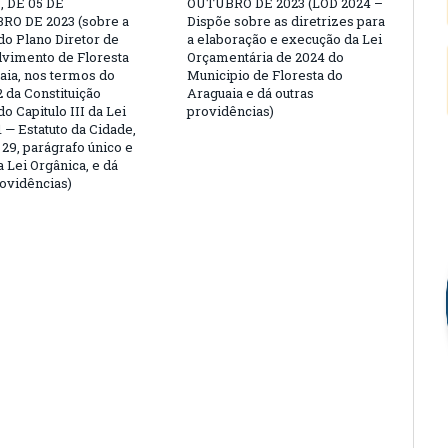
, DE 05 DE
OUTUBRO DE 2023 (LOD 2024 –
O DE 2023 (sobre a
Dispõe sobre as diretrizes para
do Plano Diretor de
a elaboração e execução da Lei
vimento de Floresta
Orçamentária de 2024 do
aia, nos termos do
Municipio de Floresta do
2 da Constituição
Araguaia e dá outras
do Capitulo III da Lei
providências)
1 — Estatuto da Cidade,
 29, parágrafo único e
da Lei Orgânica, e dá
rovidências)