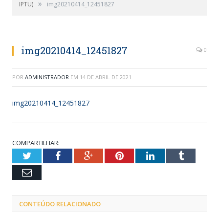
»
IPTU)
img20210414_12451827
img20210414_12451827
0
POR
ADMINISTRADOR
EM
14 DE ABRIL DE 2021
img20210414_12451827
COMPARTILHAR:
Twitter
Facebook
Google+
Pinterest
LinkedIn
Tumblr
Email
CONTEÚDO RELACIONADO