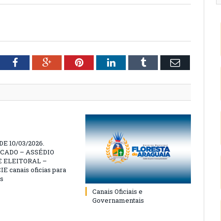
tter
Facebook
Google+
Pinterest
LinkedIn
Tumblr
Email
E 10/03/2026.
CADO – ASSÉDIO
 ELEITORAL –
 canais oficias para
s
Canais Oficiais e
Governamentais