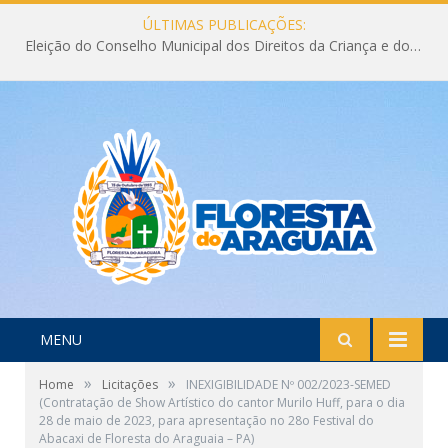
ÚLTIMAS PUBLICAÇÕES:
Eleição do Conselho Municipal dos Direitos da Criança e do Adolescente CMDCA 2026
MENU
»
»
Home
Licitações
INEXIGIBILIDADE Nº 002/2023-SEMED
(Contratação de Show Artístico do cantor Murilo Huff, para o dia
28 de maio de 2023, para apresentação no 28o Festival do
Abacaxi de Floresta do Araguaia – PA)