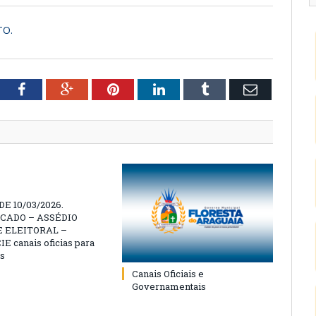
TO.
tter
Facebook
Google+
Pinterest
LinkedIn
Tumblr
Email
E 10/03/2026.
CADO – ASSÉDIO
 ELEITORAL –
 canais oficias para
s
Canais Oficiais e
Governamentais