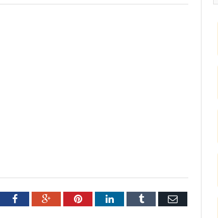
tter
Facebook
Google+
Pinterest
LinkedIn
Tumblr
Email