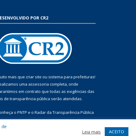
ESENVOLVIDO POR CR2
uito mais que
criar site
ou
sistema para prefeituras
!
ealizamos uma
assessoria
completa, onde
arantimos em contrato que todas as exigências das
eis de transparência pública
serão atendidas.
onheça o
PNTP
e o
Radar da Transparência Pública
a de
ACEITO
Leia mais