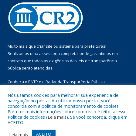
Muito mais que
criar site
ou
sistema para prefeituras
!
Realizamos uma
assessoria
completa, onde garantimos em
contrato que todas as exigências das
leis de transparência
pública
serão atendidas.
Conheça o
PNTP
e o
Radar da Transparência Pública
Nós usamos cookies para melhorar sua experiência de
navegação no portal. Ao utilizar nosso portal, você
concorda com a política de monitoramento de cookies.
Para ter mais informações sobre como isso é feito, acesse
Todos os direitos reservados a Prefeitura Municipal de Floresta
Política de cookies (
Leia mais
). Se você concorda, clique em
do Araguaia.
ACEITO.
Mapa do Site
Acessar Área Administrativa
ACEITO
Leia mais