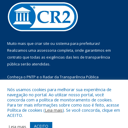
Muito mais que
criar site
ou
sistema para prefeituras
!
Realizamos uma
assessoria
completa, onde garantimos em
contrato que todas as exigências das
leis de transparência
pública
serão atendidas.
Conheça o
PNTP
e o
Radar da Transparência Pública
Nós usamos cookies para melhorar sua experiência de
navegação no portal. Ao utilizar nosso portal, você
concorda com a política de monitoramento de cookies.
Para ter mais informações sobre como isso é feito, acesse
Todos os direitos reservados a Prefeitura Municipal de Floresta
Política de cookies (
Leia mais
). Se você concorda, clique em
do Araguaia.
ACEITO.
Mapa do Site
Acessar Área Administrativa
ACEITO
Leia mais