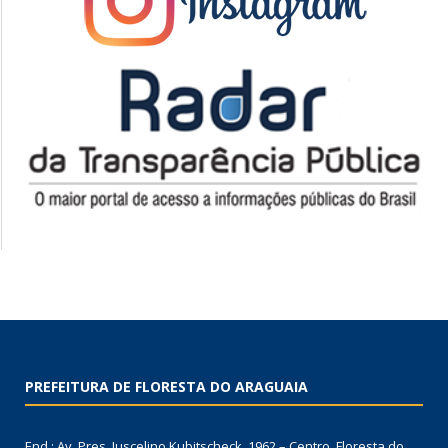
PREFEITURA DE FLORESTA DO ARAGUAIA
End.: Av. Pres. Juscelino Kubitscheck, 1962 – Centro, Floresta do