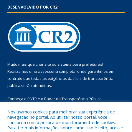
DESENVOLVIDO POR CR2
Muito mais que
criar site
ou
sistema para prefeituras
!
Realizamos uma
assessoria
completa, onde garantimos em
contrato que todas as exigências das
leis de transparência
pública
serão atendidas.
Conheça o
PNTP
e o
Radar da Transparência Pública
Nós usamos cookies para melhorar sua experiência de
navegação no portal. Ao utilizar nosso portal, você
concorda com a política de monitoramento de cookies.
Para ter mais informações sobre como isso é feito, acesse
Todos os direitos reservados a Prefeitura Municipal de Floresta