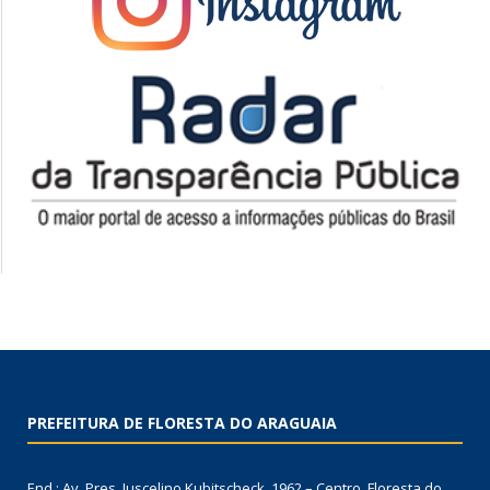
PREFEITURA DE FLORESTA DO ARAGUAIA
End.: Av. Pres. Juscelino Kubitscheck, 1962 – Centro, Floresta do