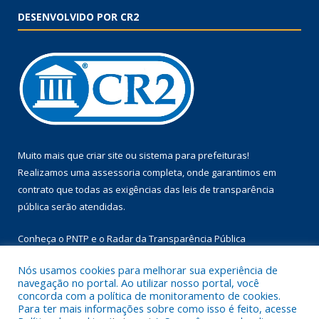
DESENVOLVIDO POR CR2
Muito mais que
criar site
ou
sistema para prefeituras
!
Realizamos uma
assessoria
completa, onde garantimos em
contrato que todas as exigências das
leis de transparência
pública
serão atendidas.
Conheça o
PNTP
e o
Radar da Transparência Pública
Nós usamos cookies para melhorar sua experiência de
navegação no portal. Ao utilizar nosso portal, você
concorda com a política de monitoramento de cookies.
Para ter mais informações sobre como isso é feito, acesse
Todos os direitos reservados a Prefeitura Municipal de Floresta