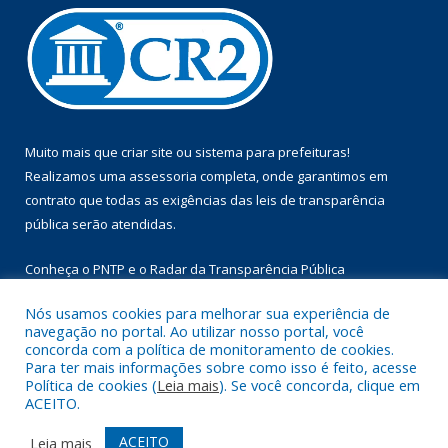
Muito mais que
criar site
ou
sistema para prefeituras
!
Realizamos uma
assessoria
completa, onde garantimos em
contrato que todas as exigências das
leis de transparência
pública
serão atendidas.
Conheça o
PNTP
e o
Radar da Transparência Pública
Nós usamos cookies para melhorar sua experiência de
navegação no portal. Ao utilizar nosso portal, você
concorda com a política de monitoramento de cookies.
Para ter mais informações sobre como isso é feito, acesse
Todos os direitos reservados a Prefeitura Municipal de Floresta
Política de cookies (
Leia mais
). Se você concorda, clique em
do Araguaia.
ACEITO.
Mapa do Site
Acessar Área Administrativa
ACEITO
Leia mais