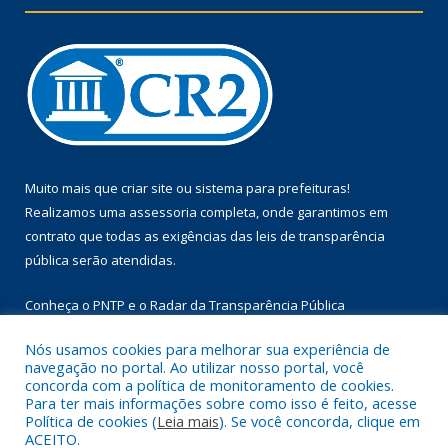
Muito mais que
criar site
ou
sistema para prefeituras
!
Realizamos uma
assessoria
completa, onde garantimos em
contrato que todas as exigências das
leis de transparência
pública
serão atendidas.
Conheça o
PNTP
e o
Radar da Transparência Pública
Nós usamos cookies para melhorar sua experiência de
navegação no portal. Ao utilizar nosso portal, você
concorda com a política de monitoramento de cookies.
Para ter mais informações sobre como isso é feito, acesse
Todos os direitos reservados a Prefeitura Municipal de Floresta
Política de cookies (
Leia mais
). Se você concorda, clique em
do Araguaia.
ACEITO.