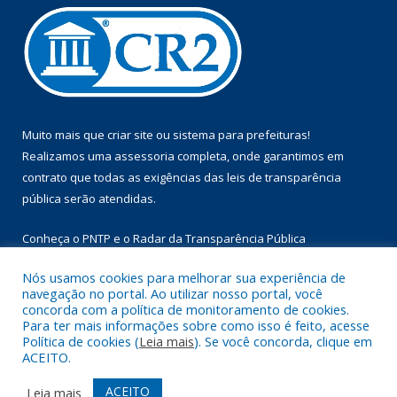
Muito mais que
criar site
ou
sistema para prefeituras
!
Realizamos uma
assessoria
completa, onde garantimos em
contrato que todas as exigências das
leis de transparência
pública
serão atendidas.
Conheça o
PNTP
e o
Radar da Transparência Pública
Nós usamos cookies para melhorar sua experiência de
navegação no portal. Ao utilizar nosso portal, você
concorda com a política de monitoramento de cookies.
Para ter mais informações sobre como isso é feito, acesse
Todos os direitos reservados a Prefeitura Municipal de Floresta
Política de cookies (
Leia mais
). Se você concorda, clique em
do Araguaia.
ACEITO.
Mapa do Site
Acessar Área Administrativa
ACEITO
Leia mais