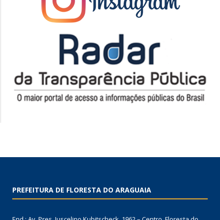
PREFEITURA DE FLORESTA DO ARAGUAIA
End.: Av. Pres. Juscelino Kubitscheck, 1962 – Centro, Floresta do