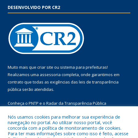
DESENVOLVIDO POR CR2
Muito mais que
criar site
ou
sistema para prefeituras
!
Realizamos uma
assessoria
completa, onde garantimos em
contrato que todas as exigências das
leis de transparência
pública
serão atendidas.
Conheça o
PNTP
e o
Radar da Transparência Pública
Nós usamos cookies para melhorar sua experiência de
navegação no portal. Ao utilizar nosso portal, você
concorda com a política de monitoramento de cookies.
Para ter mais informações sobre como isso é feito, acesse
Todos os direitos reservados a Prefeitura Municipal de Floresta