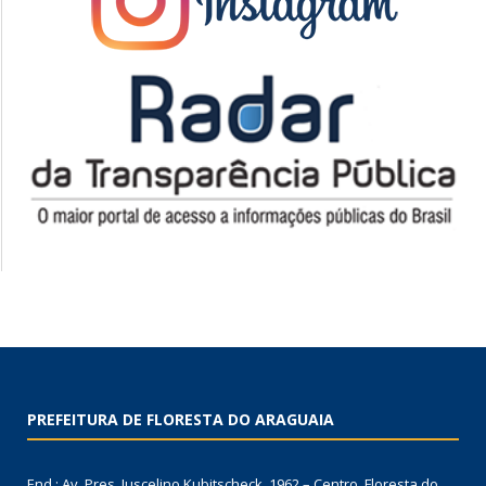
PREFEITURA DE FLORESTA DO ARAGUAIA
End.: Av. Pres. Juscelino Kubitscheck, 1962 – Centro, Floresta do