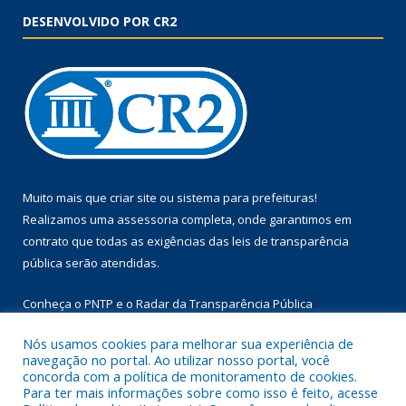
DESENVOLVIDO POR CR2
Muito mais que
criar site
ou
sistema para prefeituras
!
Realizamos uma
assessoria
completa, onde garantimos em
contrato que todas as exigências das
leis de transparência
pública
serão atendidas.
Conheça o
PNTP
e o
Radar da Transparência Pública
Nós usamos cookies para melhorar sua experiência de
navegação no portal. Ao utilizar nosso portal, você
concorda com a política de monitoramento de cookies.
Para ter mais informações sobre como isso é feito, acesse
Todos os direitos reservados a Prefeitura Municipal de Floresta