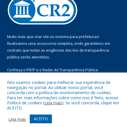
Muito mais que
criar site
ou
sistema para prefeituras
!
Realizamos uma
assessoria
completa, onde garantimos em
contrato que todas as exigências das
leis de transparência
pública
serão atendidas.
Conheça o
PNTP
e o
Radar da Transparência Pública
Nós usamos cookies para melhorar sua experiência de
navegação no portal. Ao utilizar nosso portal, você
concorda com a política de monitoramento de cookies.
Para ter mais informações sobre como isso é feito, acesse
Todos os direitos reservados a Prefeitura Municipal de Floresta
Política de cookies (
Leia mais
). Se você concorda, clique em
do Araguaia.
ACEITO.
Mapa do Site
Acessar Área Administrativa
ACEITO
Leia mais
Acessar Webmail