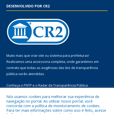
DESENVOLVIDO POR CR2
Muito mais que
criar site
ou
sistema para prefeituras
!
Realizamos uma
assessoria
completa, onde garantimos em
contrato que todas as exigências das
leis de transparência
pública
serão atendidas.
Conheça o
PNTP
e o
Radar da Transparência Pública
Nós usamos cookies para melhorar sua experiência de
navegação no portal. Ao utilizar nosso portal, você
concorda com a política de monitoramento de cookies.
Para ter mais informações sobre como isso é feito, acesse
Todos os direitos reservados a Prefeitura Municipal de Floresta