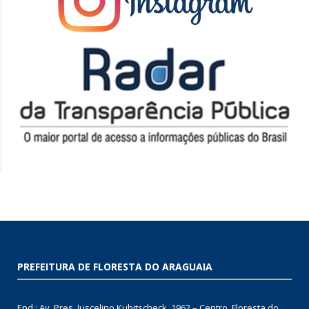
PREFEITURA DE FLORESTA DO ARAGUAIA
End.: Av. Pres. Juscelino Kubitscheck, 1962 – Centro, Floresta do