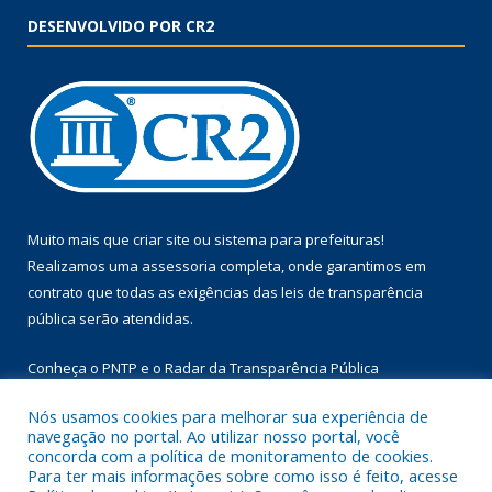
DESENVOLVIDO POR CR2
Muito mais que
criar site
ou
sistema para prefeituras
!
Realizamos uma
assessoria
completa, onde garantimos em
contrato que todas as exigências das
leis de transparência
pública
serão atendidas.
Conheça o
PNTP
e o
Radar da Transparência Pública
Nós usamos cookies para melhorar sua experiência de
navegação no portal. Ao utilizar nosso portal, você
concorda com a política de monitoramento de cookies.
Para ter mais informações sobre como isso é feito, acesse
Todos os direitos reservados a Prefeitura Municipal de Floresta