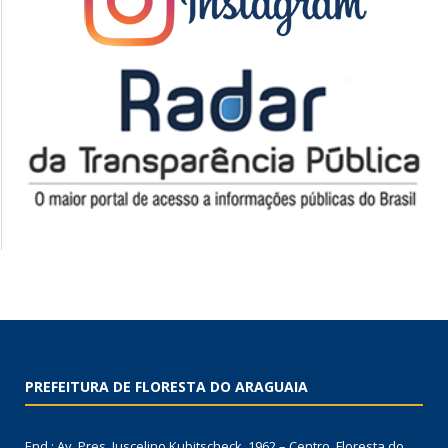
PREFEITURA DE FLORESTA DO ARAGUAIA
End.: Av. Pres. Juscelino Kubitscheck, 1962 – Centro, Floresta do