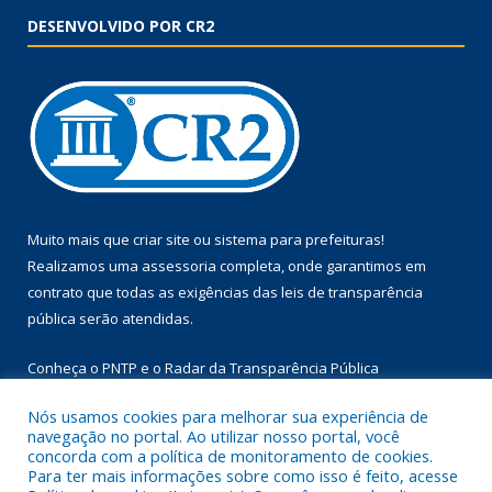
DESENVOLVIDO POR CR2
Muito mais que
criar site
ou
sistema para prefeituras
!
Realizamos uma
assessoria
completa, onde garantimos em
contrato que todas as exigências das
leis de transparência
pública
serão atendidas.
Conheça o
PNTP
e o
Radar da Transparência Pública
Nós usamos cookies para melhorar sua experiência de
navegação no portal. Ao utilizar nosso portal, você
concorda com a política de monitoramento de cookies.
Para ter mais informações sobre como isso é feito, acesse
Todos os direitos reservados a Prefeitura Municipal de Floresta