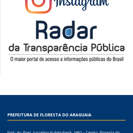
PREFEITURA DE FLORESTA DO ARAGUAIA
End.: Av. Pres. Juscelino Kubitscheck, 1962 – Centro, Floresta do