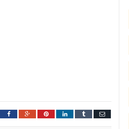
tter
Facebook
Google+
Pinterest
LinkedIn
Tumblr
Email