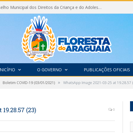
Eleição do Conselho Municipal dos Direitos da Criança e do Adolescente CMDCA 2026
NICÍPIO
O GOVERNO
PUBLICAÇÕES OFICIAIS
»
Boletim COVID-19 (03/01/2021)
WhatsApp Image 2021-03-25 at 19.28.57 (
19.28.57 (23)
0