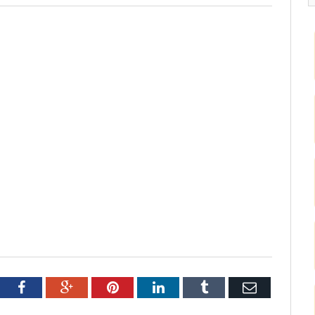
tter
Facebook
Google+
Pinterest
LinkedIn
Tumblr
Email