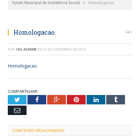
»
Fundo Municipal de Assistência Social)
Homologacao.
Homologacao.
0
POR
CR2-ADMIN8
EM
21 DE DEZEMBRO DE 2023
Homologacao.
COMPARTILHAR:
Twitter
Facebook
Google+
Pinterest
LinkedIn
Tumblr
Email
CONTEÚDO RELACIONADO