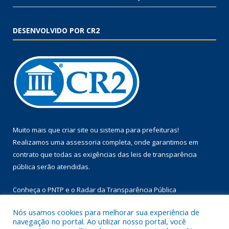
DESENVOLVIDO POR CR2
Muito mais que
criar site
ou
sistema para prefeituras
!
Realizamos uma
assessoria
completa, onde garantimos em
contrato que todas as exigências das
leis de transparência
pública
serão atendidas.
Conheça o
PNTP
e o
Radar da Transparência Pública
Nós usamos cookies para melhorar sua experiência de
navegação no portal. Ao utilizar nosso portal, você